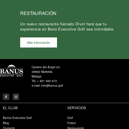
RESTAURACIÓN
Un nuevo restaurante llamado Dívot hará que tu
experiencia en Banú Executive Golf sea inolvidable.
Más información
Camino del Ángel s/n
29660 Marbella
Málaga
Tel. + 951 560 972
e-mail: info@banus.golf
EL CLUB
SERVICIOS
Banús Executive Golf
Golf
Blog
Fútbol
Contacto
Restaurante