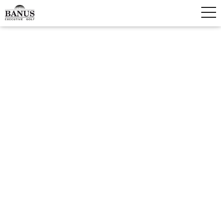
SPRING TOURNAMENT AT BANÚS
EXECUTIVE GOLF– NEW DATE
15 May, 2025