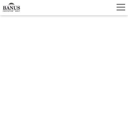
RESCHEDULING OF THE SPRING
GOLF TOURNAMENT – MARBELLA
| COSTA DEL SOL
13 May, 2025