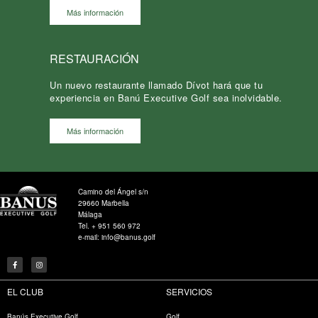
Más información
RESTAURACIÓN
Un nuevo restaurante llamado Dívot hará que tu
experiencia en Banú Executive Golf sea inolvidable.
Más información
Camino del Ángel s/n
29660 Marbella
Málaga
Tel. + 951 560 972
e-mail: info@banus.golf
EL CLUB
SERVICIOS
Banús Executive Golf
Golf